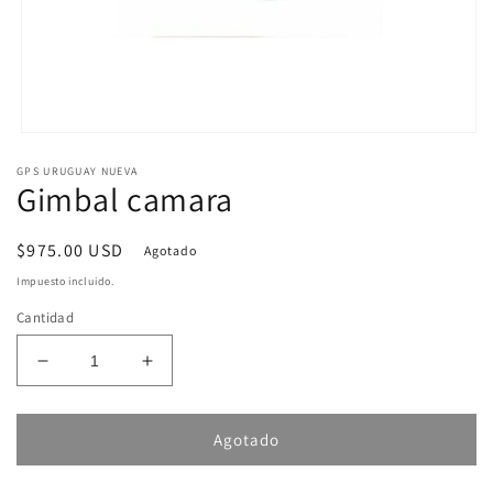
Abrir
elemento
GPS URUGUAY NUEVA
multimedia
Gimbal camara
1
en
una
ventana
Precio
$975.00 USD
Agotado
modal
habitual
Impuesto incluido.
Cantidad
Reducir
Aumentar
cantidad
cantidad
para
para
Gimbal
Gimbal
Agotado
camara
camara