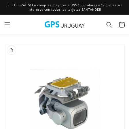
Ir
¡FLETE GRATIS! En compras mayores a U$S 100 dólares y 12 cuotas sin
directamente
intereses con todas las tarjetas SANTANDER
al contenido
Carrito
Ir
directamente
a la
información
del producto