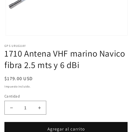
Abrir
elemento
GPS URUGUAY
multimedia
1710 Antena VHF marino Navico
1
en
una
fibra 2.5 mts y 6 dBi
ventana
modal
Precio
$179.00 USD
habitual
Impuesto incluido.
Cantidad
Reducir
Aumentar
cantidad
cantidad
para
para
1710
1710
Agregar al carrito