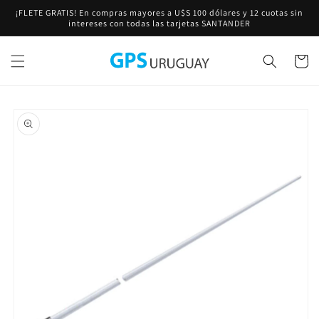
Ir
¡FLETE GRATIS! En compras mayores a U$S 100 dólares y 12 cuotas sin
directamente
intereses con todas las tarjetas SANTANDER
al contenido
Carrito
Ir
directamente
a la
información
del producto