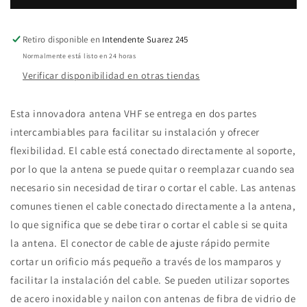
Antena
Antena
VHF
VHF
marino
marino
Retiro disponible en
Intendente Suarez 245
Navico
Navico
Normalmente está listo en 24 horas
fibra
fibra
Verificar disponibilidad en otras tiendas
2.5
2.5
mts
mts
y
y
Esta innovadora antena VHF se entrega en dos partes
6
6
intercambiables para facilitar su instalación y ofrecer
dBi
dBi
flexibilidad. El cable está conectado directamente al soporte,
por lo que la antena se puede quitar o reemplazar cuando sea
necesario sin necesidad de tirar o cortar el cable. Las antenas
comunes tienen el cable conectado directamente a la antena,
lo que significa que se debe tirar o cortar el cable si se quita
la antena. El conector de cable de ajuste rápido permite
cortar un orificio más pequeño a través de los mamparos y
facilitar la instalación del cable. Se pueden utilizar soportes
de acero inoxidable y nailon con antenas de fibra de vidrio de