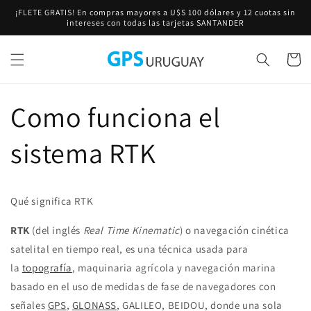
Ir
¡FLETE GRATIS! En compras mayores a U$S 100 dólares y 12 cuotas sin
directamente
intereses con todas las tarjetas SANTANDER
al contenido
Carrito
Como funciona el
sistema RTK
Qué significa RTK
RTK
(del inglés
Real Time Kinematic
) o navegación cinética
satelital en tiempo real, es una técnica usada para
la
topografía
, maquinaria agrícola y navegación marina
basado en el uso de medidas de fase de navegadores con
señales
GPS
,
GLONASS
, GALILEO, BEIDOU
, donde una sola